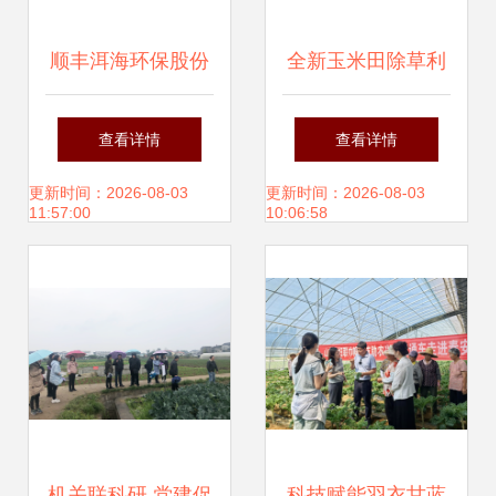
顺丰洱海环保股份
全新玉米田除草利
农化服务队开展绿
器 四元复配，封杀
查看详情
查看详情
色烟叶种植技术提
全能，抗性杂草防
更新时间：2026-08-03
更新时间：2026-08-03
11:57:00
10:06:58
升与病虫害防治培
治更优
训
机关联科研 党建促
科技赋能羽衣甘蓝