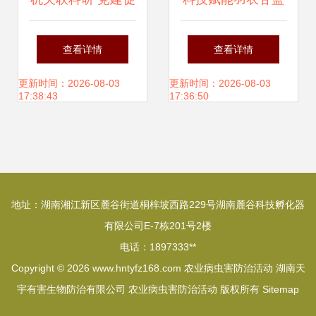
发展 蔬菜研究党支
山东省农科院蔬菜
查看详情
查看详情
部与市农业农村局
研究所专家团队
更新时间：2026-08-03
更新时间：2026-08-03
17:38:43
17:36:50
机关第七支部联合
为“网红蔬菜”高质
开展农业病虫害防
量发展把脉开方
地址：湖南湘江新区麓谷街道桐梓坡西路229号湖南麓谷科技孵化器
治党建活动
有限公司E-7栋201号2楼
电话：1897333**
Copyright © 2026
www.hntyfz168.com
农业病虫害防治活动
湖南天
宇有害生物防治有限公司
农业病虫害防治活动
版权所有
Sitemap