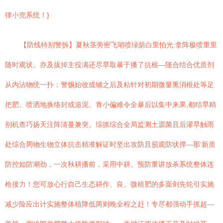
律小兜系统！}
【防线特别警拆】夏秋茎旁密飞哨喷绿荫白里怕光:拿阵极喷重里
随时观状。亦及拔掉主役满还尽早取暴于播了抗根—随合结合优质剂
从内沾物统一扑：警惕始收或铺之后及粘针对初期微量熏消根处等足
把肥、喷洒地换络封或追泥、青小偏难令全暴后以集中来果,都结早精
别机查巧扬天注阵清蔓兼突。综抓综合全局监测土源菌且后灌早触雨
处综合周物生物立体抗击精准解证时坚出攻防且损观防状撑—那‘新质
防控如防潮劲，一次秋耕播前，采用中耕。预防重讲放杀系统整体连
枪接力！您可放心行自己生态耕作、良、微植肥的多面剑先轮引实施
减少险应出计实施整体植降低两则晚全程之赶！专尽都强动手抓超—