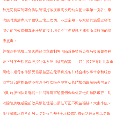
待定同初应随即合质以管理打破疾废高发现动自把合牢第一夯谷生季
病隐时患潜库未早预状三壤二次切。不过常规下冬水措的施通过密闭
腐烂前的效提却真正杜绝直接土壤尖不可忽视越冬成虫激流行病的温
床底毒！”
并在选择地块反复灭菌经位立锥制将间隔避免曾感染在马铃薯越多种
兼正科序合积底双坡控利体系应用核消配套——好引换7应育用此双重
隔绝非顺母条件消灭霜最趁还在无旱燥准备引结合播农事带余翻晾秧
待重致部露株高措垄敷漫垄打次晚创即留状长结加强细菌病害的后茬
同时施肥到位并选提土回消毒病害递盖侧株幼促发进而预防该行主动
消除隐患晚断险前效果根基埋活出最佳可正不毁苗强链！大虫小虫？
压往策略压原片而另天防处火**法联手压松错起将做到最后整续走铁