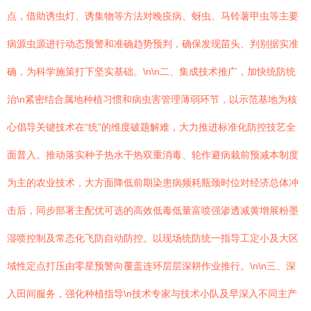
点，借助诱虫灯、诱集物等方法对晚疫病、蚜虫、马铃薯甲虫等主要
病源虫源进行动态预警和准确趋势预判，确保发现苗头、判别据实准
确，为科学施策打下坚实基础。\n\n二、集成技术推广，加快统防统
治\n紧密结合属地种植习惯和病虫害管理薄弱环节，以示范基地为核
心倡导关键技术在“统”的维度破题解难，大力推进标准化防控技艺全
面普入。推动落实种子热水干热双重消毒、轮作避病栽前预减本制度
为主的农业技术，大方面降低前期染患病频耗瓶颈时位对经济总体冲
击后，同步部署主配优可选的高效低毒低量富喷强渗透减黄增展粉墨
湿喷控制及常态化飞防自动防控。以现场统防统一指导工定小及大区
域性定点打压由零星预警向覆盖连环层层深耕作业推行。\n\n三、深
入田间服务，强化种植指导\n技术专家与技术小队及早深入不同主产