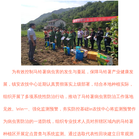
为有效控制马铃薯病虫害的发生与蔓延，保障马铃薯产业健康发
展，镇安农技中心近期认真贯彻落实上级部署，结合本地种植实际，
组织开展了多项系统性防治行动，推动了马铃薯病虫害防治工作落地
见效。\n\n一、强化监测预警，夯实防控基础\n农技中心将监测预警作
为病虫害防治的一道防线，组织专业技术人员对所辖区域内的马铃薯
种植区开展定点普查与系统监测。通过选取代表性田块建立日常观测