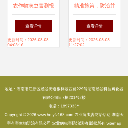
农作物病虫害测报
精准施策，防治并
防治的理论与实践
举——镇安农技中
查看详情
查看详情
心多措并举推进马
更新时间：2026-08-08
更新时间：2026-08-08
04:03:16
11:27:02
铃薯病虫害防治工
作
地址：湖南湘江新区麓谷街道桐梓坡西路229号湖南麓谷科技孵化器
有限公司E-7栋201号2楼
电话：1897333**
Copyright © 2026
www.hntyfz168.com
农业病虫害防治活动
湖南天
宇有害生物防治有限公司
农业病虫害防治活动
版权所有
Sitemap