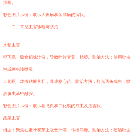
灌根。
彩色图片示例：展示大斑病和茎腐病的病状。
二、常见虫害诊断与防治
水稻虫害
稻飞虱：吸食稻株汁液，导致叶片变黄、枯萎。防治方法：使用吡虫
啉或噻虫嗪喷雾。
二化螟：幼虫钻蛀茎秆，造成枯心苗。防治方法：灯光诱杀成虫，喷
洒氯虫苯甲酰胺。
彩色图片示例：展示稻飞虱和二化螟的成虫及危害状。
蔬菜虫害
蚜虫：聚集在嫩叶和芽上吸食汁液，传播病毒。防治方法：喷洒吡虫