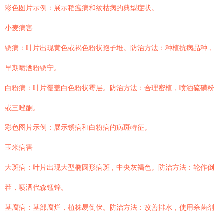
彩色图片示例：展示稻瘟病和纹枯病的典型症状。
小麦病害
锈病：叶片出现黄色或褐色粉状孢子堆。防治方法：种植抗病品种，
早期喷洒粉锈宁。
白粉病：叶片覆盖白色粉状霉层。防治方法：合理密植，喷洒硫磺粉
或三唑酮。
彩色图片示例：展示锈病和白粉病的病斑特征。
玉米病害
大斑病：叶片出现大型椭圆形病斑，中央灰褐色。防治方法：轮作倒
茬，喷洒代森锰锌。
茎腐病：茎部腐烂，植株易倒伏。防治方法：改善排水，使用杀菌剂