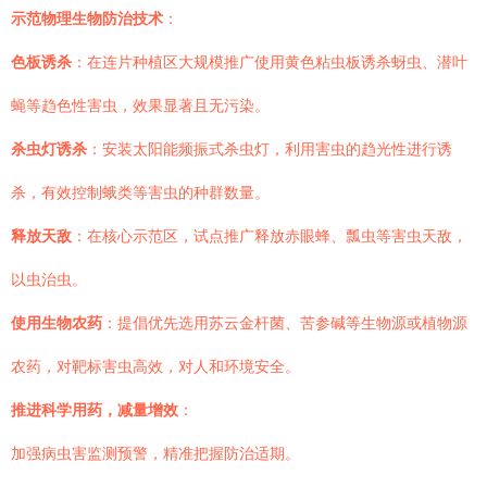
示范物理生物防治技术
：
色板诱杀
：在连片种植区大规模推广使用黄色粘虫板诱杀蚜虫、潜叶
蝇等趋色性害虫，效果显著且无污染。
杀虫灯诱杀
：安装太阳能频振式杀虫灯，利用害虫的趋光性进行诱
杀，有效控制蛾类等害虫的种群数量。
释放天敌
：在核心示范区，试点推广释放赤眼蜂、瓢虫等害虫天敌，
以虫治虫。
使用生物农药
：提倡优先选用苏云金杆菌、苦参碱等生物源或植物源
农药，对靶标害虫高效，对人和环境安全。
推进科学用药，减量增效
：
加强病虫害监测预警，精准把握防治适期。