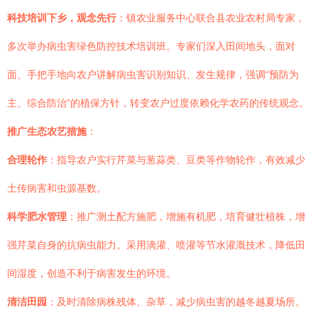
科技培训下乡，观念先行
：镇农业服务中心联合县农业农村局专家，
多次举办病虫害绿色防控技术培训班。专家们深入田间地头，面对
面、手把手地向农户讲解病虫害识别知识、发生规律，强调“预防为
主、综合防治”的植保方针，转变农户过度依赖化学农药的传统观念。
推广生态农艺措施
：
合理轮作
：指导农户实行芹菜与葱蒜类、豆类等作物轮作，有效减少
土传病害和虫源基数。
科学肥水管理
：推广测土配方施肥，增施有机肥，培育健壮植株，增
强芹菜自身的抗病虫能力。采用滴灌、喷灌等节水灌溉技术，降低田
间湿度，创造不利于病害发生的环境。
清洁田园
：及时清除病株残体、杂草，减少病虫害的越冬越夏场所。