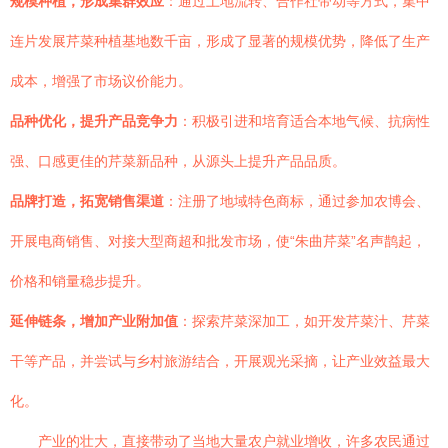
规模种植，形成集群效应
：通过土地流转、合作社带动等方式，集中
连片发展芹菜种植基地数千亩，形成了显著的规模优势，降低了生产
成本，增强了市场议价能力。
品种优化，提升产品竞争力
：积极引进和培育适合本地气候、抗病性
强、口感更佳的芹菜新品种，从源头上提升产品品质。
品牌打造，拓宽销售渠道
：注册了地域特色商标，通过参加农博会、
开展电商销售、对接大型商超和批发市场，使“朱曲芹菜”名声鹊起，
价格和销量稳步提升。
延伸链条，增加产业附加值
：探索芹菜深加工，如开发芹菜汁、芹菜
干等产品，并尝试与乡村旅游结合，开展观光采摘，让产业效益最大
化。
产业的壮大，直接带动了当地大量农户就业增收，许多农民通过