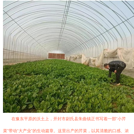
在豫东平原的沃土上，开封市尉氏县朱曲镇正书写着一部“小芹
菜”带动“大产业”的生动篇章。这里出产的芹菜，以其清脆的口感、浓